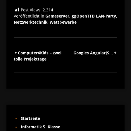
Post Views:
2.314
Veröffentlicht in
Gameserver
,
ggOpenTTD LAN-Party
,
Netzwerktechnik
,
Wettbewerbe
Beitragsnavigation
Computer4Kids – zwei
Googles AngularJS…
tolle Projekttage
Startseite
Informatik 5. Klasse