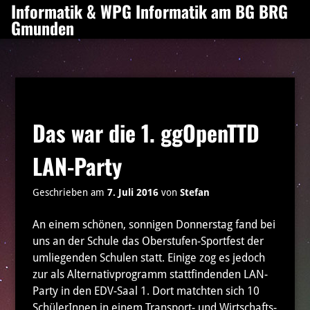
Informatik & WPG Informatik am BG BRG
Zum
Gmunden
Inhalt
springen
Das war die 1. ggOpenTTD
LAN-Party
Geschrieben am
7. Juli 2016
von
Stefan
An einem schönen, sonnigen Donnerstag fand bei
uns an der Schule das Oberstufen-Sportfest der
umliegenden Schulen statt. Einige zog es jedoch
zur als Alternativprogramm stattfindenden LAN-
Party in den EDV-Saal 1. Dort matchten sich 10
SchülerInnen in einem Transport- und Wirtschafts-