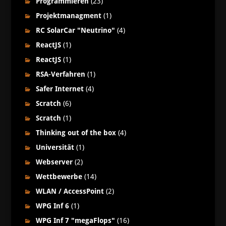
Programmieren
(23)
Projektmanagment
(1)
RC SolarCar "Neutrino"
(4)
ReactJS
(1)
ReactJS
(1)
RSA-Verfahren
(1)
Safer Internet
(4)
Scratch
(6)
Scratch
(1)
Thinking out of the box
(4)
Universität
(1)
Webserver
(2)
Wettbewerbe
(14)
WLAN / AccessPoint
(2)
WPG Inf 6
(1)
WPG Inf 7 "megaFlops"
(16)