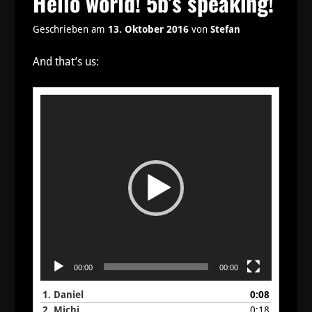
Hello world! 5b’s speaking!
Geschrieben am
13. Oktober 2016
von
Stefan
And that’s us:
Video-
Player
00:00
00:00
1.
Daniel
0:08
2.
Michi
0:18