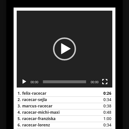
Video-
Player
00:00
00:00
1.
felix-racecar
0:26
2.
racecar-sejla
0:34
3.
marcus-racecar
0:38
4.
racecar-michi-maxi
0:48
5.
racecar-franziska
1:00
6.
racecar-lorenz
0:34