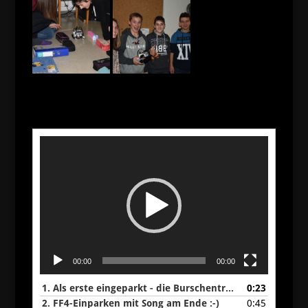
Video-
Player
00:00
00:00
1.
Als erste eingeparkt - die Burschentruppe
0:23
2.
FF4-Einparken mit Song am Ende :-)
0:45