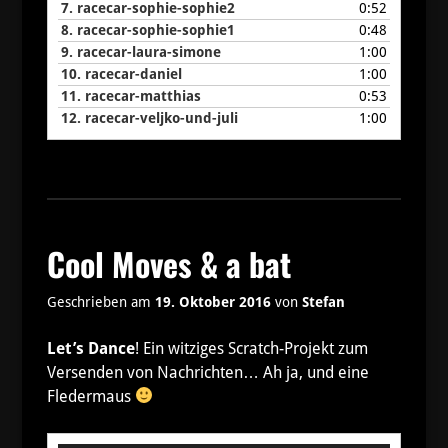
7.
racecar-sophie-sophie2
0:52
8.
racecar-sophie-sophie1
0:48
9.
racecar-laura-simone
1:00
10.
racecar-daniel
1:00
11.
racecar-matthias
0:53
12.
racecar-veljko-und-juli
1:00
Cool Moves & a bat
Geschrieben am
19. Oktober 2016
von
Stefan
Let’s Dance
! Ein witziges Scratch-Projekt zum
Versenden von Nachrichten… Ah ja, und eine
Fledermaus