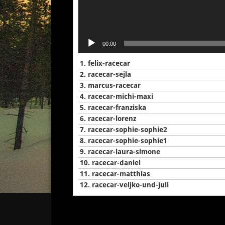
00:00
1.
felix-racecar
2.
racecar-sejla
3.
marcus-racecar
4.
racecar-michi-maxi
5.
racecar-franziska
6.
racecar-lorenz
7.
racecar-sophie-sophie2
8.
racecar-sophie-sophie1
9.
racecar-laura-simone
10.
racecar-daniel
11.
racecar-matthias
12.
racecar-veljko-und-juli