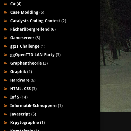
C#
(4)
Case Modding
(5)
Catalysts Coding Contest
(2)
Fächerübergreifend
(6)
Gameserver
(3)
ggIT Challenge
(1)
ggOpenTTD LAN-Party
(3)
Graphentheorie
(3)
Graphik
(2)
Hardware
(6)
HTML, CSS
(3)
Inf 5
(14)
Informatik-Schnuppern
(1)
Javascript
(5)
Krpytographie
(1)