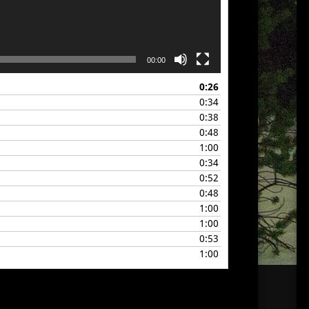
00:00
0:26
0:34
0:38
0:48
1:00
0:34
0:52
0:48
1:00
1:00
0:53
1:00