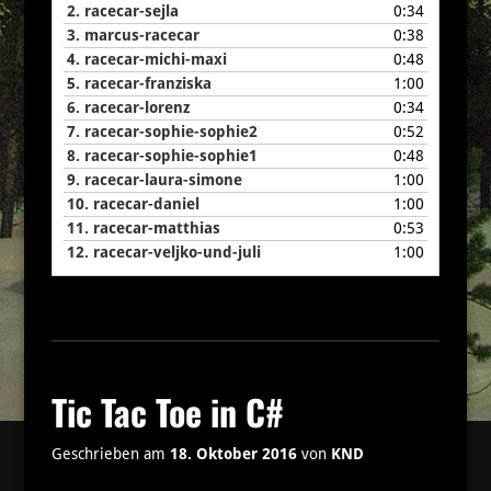
2.
racecar-sejla
0:34
3.
marcus-racecar
0:38
4.
racecar-michi-maxi
0:48
5.
racecar-franziska
1:00
6.
racecar-lorenz
0:34
7.
racecar-sophie-sophie2
0:52
8.
racecar-sophie-sophie1
0:48
9.
racecar-laura-simone
1:00
10.
racecar-daniel
1:00
11.
racecar-matthias
0:53
12.
racecar-veljko-und-juli
1:00
Tic Tac Toe in C#
Geschrieben am
18. Oktober 2016
von
KND