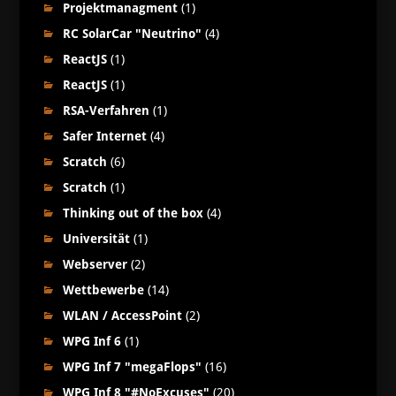
Projektmanagment
(1)
RC SolarCar "Neutrino"
(4)
ReactJS
(1)
ReactJS
(1)
RSA-Verfahren
(1)
Safer Internet
(4)
Scratch
(6)
Scratch
(1)
Thinking out of the box
(4)
Universität
(1)
Webserver
(2)
Wettbewerbe
(14)
WLAN / AccessPoint
(2)
WPG Inf 6
(1)
WPG Inf 7 "megaFlops"
(16)
WPG Inf 8 "#NoExcuses"
(20)