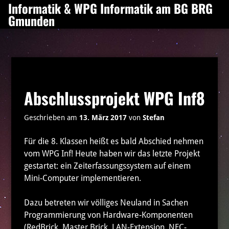
Informatik & WPG Informatik am BG BRG
Zum
Gmunden
Inhalt
springen
Abschlussprojekt WPG Inf8
Geschrieben am
13. März 2017
von
Stefan
Für die 8. Klassen heißt es bald Abschied nehmen
vom WPG Inf! Heute haben wir das letzte Projekt
gestartet: ein Zeiterfassungssystem auf einem
Mini-Computer implementieren.
Dazu betreten wir völliges Neuland in Sachen
Programmierung von Hardware-Komponenten
(RedBrick, Master Brick, LAN-Extension, NFC-,