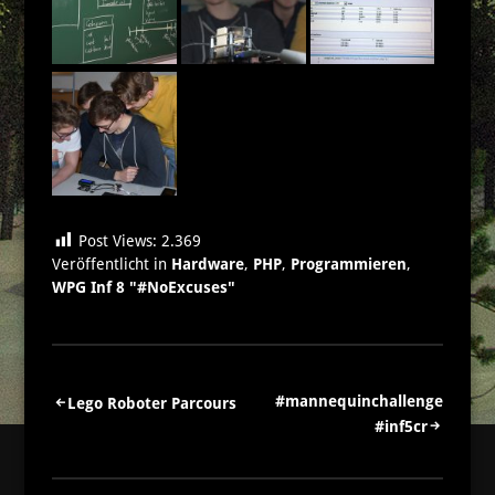
Post Views:
2.369
Veröffentlicht in
Hardware
,
PHP
,
Programmieren
,
WPG Inf 8 "#NoExcuses"
Beitragsnavigation
#mannequinchallenge
Lego Roboter Parcours
#inf5cr