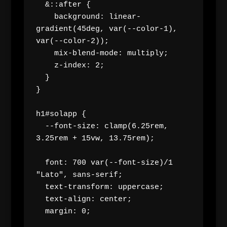
  &::after {

    background: linear-
gradient(45deg, var(--color-1), 
var(--color-2));

    mix-blend-mode: multiply;

    z-index: 2;

  }

}

h1#solapp {

  --font-size: clamp(6.25rem, 
3.25rem + 15vw, 13.75rem);

  font: 700 var(--font-size)/1 
"Lato", sans-serif;

  text-transform: uppercase;

  text-align: center;

  margin: 0;
