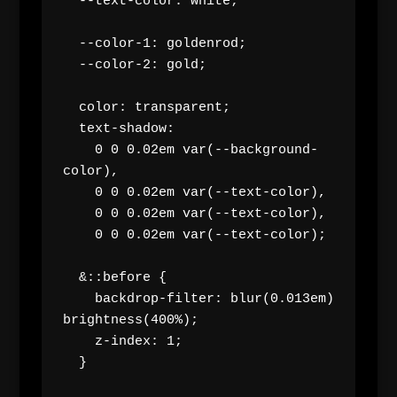
  --text-color: white;

  --color-1: goldenrod;

  --color-2: gold;

  color: transparent;

  text-shadow: 

    0 0 0.02em var(--background-
color), 

    0 0 0.02em var(--text-color),

    0 0 0.02em var(--text-color), 

    0 0 0.02em var(--text-color);

  &::before {

    backdrop-filter: blur(0.013em) 
brightness(400%);

    z-index: 1;

  }
