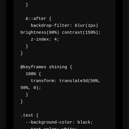
  }

  &::after {

    backdrop-filter: blur(1px) 
brightness(90%) contrast(150%);

    z-index: 4;

  }

}

@keyframes shining {

  100% {

    transform: translate3d(50%, 
50%, 0);

  }

}

.text {

  --background-color: black;
