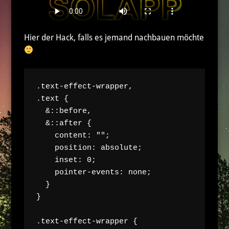
Hier der Hack, falls es jemand nachbauen möchte
.text-effect-wrapper,

.text {

  &::before,

  &::after {

    content: "";

    position: absolute;

    inset: 0;

    pointer-events: none;

  }

}

.text-effect-wrapper {
