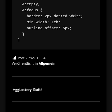
  &:empty,

  &:focus {

    border: 2px dotted white;

    min-width: 1ch;

    outline-offset: 5px;

  }

}
Post Views:
1.064
Veröffentlicht in
Allgemein
Beitragsnavigation
ggLottery läuft!